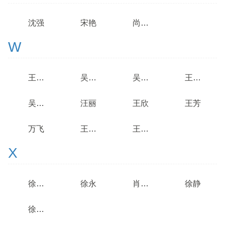
沈强
宋艳
尚珊珊
W
王若思
吴文若
吴瑞璟
王墨涵
吴友富
汪丽
王欣
王芳
万飞
王海峰
王风华
X
徐宛月
徐永
肖俊杰
徐静
徐四华