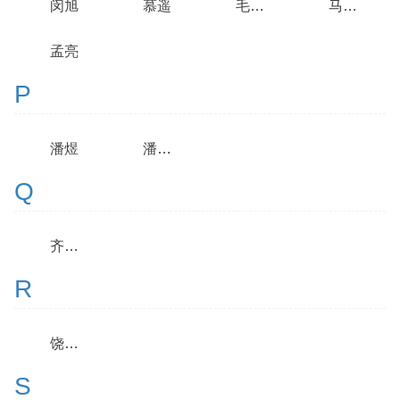
闵旭
慕遥
毛天欣
马宝君
孟亮
P
潘煜
潘美芹
Q
齐佳音
R
饶恒毅
S