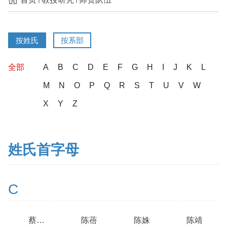
按姓氏
按系部
全部
A
B
C
D
E
F
G
H
I
J
K
L
M
N
O
P
Q
R
S
T
U
V
W
X
Y
Z
姓氏首字母
C
蔡天宇
陈蓓
陈姝
陈靖