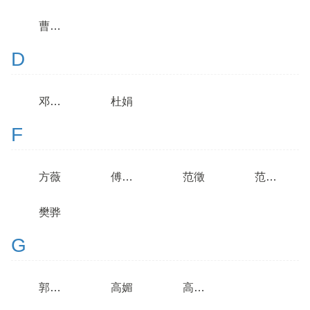
曹春辉
D
邓莎莎
杜娟
F
方薇
傅军和
范徵
范培华
樊骅
G
郭珊珊
高媚
高家红