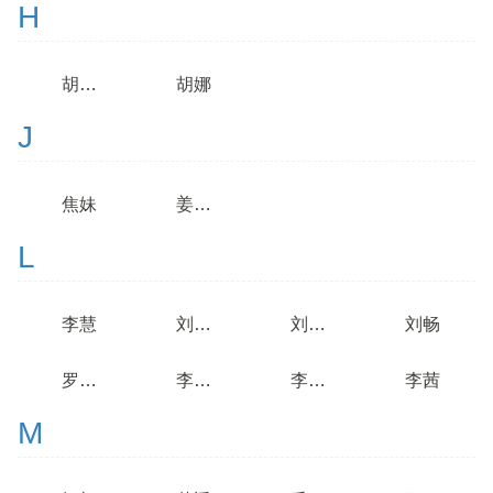
H
胡织女
胡娜
J
焦妹
姜智彬
L
李慧
刘春波
刘国华
刘畅
罗莉娟
李玉豪
李文茜
李茜
M