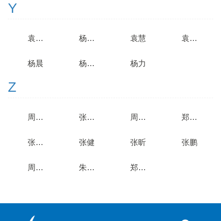
Y
袁扬舟
杨放春
袁慧
袁王珏
杨晨
杨晓兰
杨力
Z
周家慧
张鹏宇
周柳芳
郑宇杰
张明月
张健
张昕
张鹏
周晓林
朱吉庆
郑晓薇